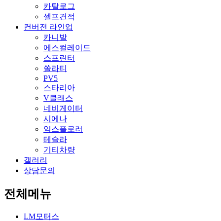
카탈로그
셀프견적
컨버전 라인업
카니발
에스컬레이드
스프린터
쏠라티
PV5
스타리아
V클래스
네비게이터
시에나
익스플로러
테슬라
기티차량
갤러리
상담문의
전체메뉴
LM모터스