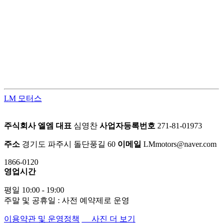
LM모터스의 컨버전 패키지는 고객의 차량을 한 단계 업그레이
드된 프리미엄 공간으로 탈바꿈시키는 맞춤형 서비스입니다.
차량의 내·외부를 라이프스타일에 맞게 재구성하여 편안함과
품격을 동시에 업그레이드 합니다.
LM 모터스
주식회사 엘엠
대표
심영찬
사업자등록번호
271-81-01973
주소
경기도 파주시 돌단풍길 60
이메일
LMmotors@naver.com
1866-0120
영업시간
평일 10:00 - 19:00
주말 및 공휴일 : 사전 예약제로 운영
이용약관 및 운영정책
사진 더 보기