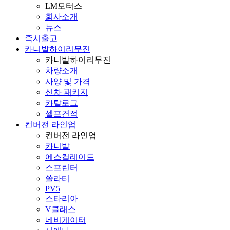
LM모터스
회사소개
뉴스
즉시출고
카니발하이리무진
카니발하이리무진
차량소개
사양 및 가격
신차 패키지
카탈로그
셀프견적
컨버전 라인업
컨버전 라인업
카니발
에스컬레이드
스프린터
쏠라티
PV5
스타리아
V클래스
네비게이터