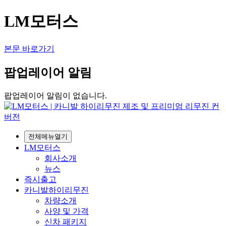
LM모터스
본문 바로가기
팝업레이어 알림
팝업레이어 알림이 없습니다.
전체메뉴열기
LM모터스
회사소개
뉴스
즉시출고
카니발하이리무진
차량소개
사양 및 가격
신차 패키지