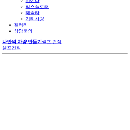
시에나
익스플로러
테슬라
기티차량
갤러리
상담문의
나만의 차량 만들기
셀프 견적
셀프견적
LM모터스에서만 만날 수 있는
공간의 여유
변하지 않는 가치
VIP 의전의 품격
특별한 카니발 하이리무진
고객의 니즈에 맞춰 구성된 1:1 맞춤 시공으로
최고급 나파가죽의 깊은 광택과 부드러움으로
다양한 편의사항과 최상급 리클라이너 시트가
20년 이상 숙련된 기술자들의 손끝에서 완성된 고품질 리무진으로,
계약부터 출고까지 원스탑 프로세스로 진행됩니다.
오랜 시간이 지나도 새것 같은 편안함을 유지합니다.
비즈니스와 휴식, 모든 순간을 완벽하게 지원합니다.
고객 신뢰를 통한 높은 재구매율로 업계 리더로 자리 잡았습니다.