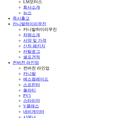
LM모터스
회사소개
뉴스
즉시출고
카니발하이리무진
카니발하이리무진
차량소개
사양 및 가격
신차 패키지
카탈로그
셀프견적
컨버전 라인업
컨버전 라인업
카니발
에스컬레이드
스프린터
쏠라티
PV5
스타리아
V클래스
네비게이터
시에나