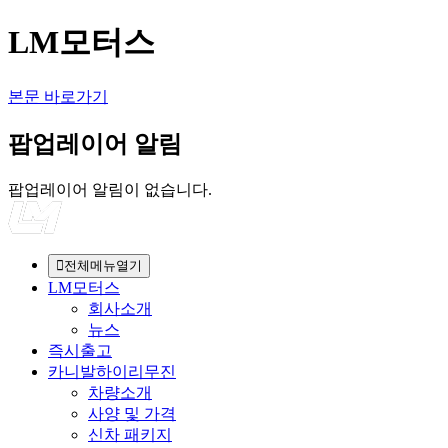
LM모터스
본문 바로가기
팝업레이어 알림
팝업레이어 알림이 없습니다.
전체메뉴열기
LM모터스
회사소개
뉴스
즉시출고
카니발하이리무진
차량소개
사양 및 가격
신차 패키지