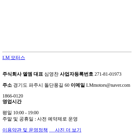
LM모터스의 컨버전 패키지는 고객의 차량을 한 단계 업그레이
드된 프리미엄 공간으로 탈바꿈시키는 맞춤형 서비스입니다.
차량의 내·외부를 라이프스타일에 맞게 재구성하여 편안함과
품격을 동시에 업그레이드 합니다.
LM 모터스
주식회사 엘엠
대표
심영찬
사업자등록번호
271-81-01973
주소
경기도 파주시 돌단풍길 60
이메일
LMmotors@naver.com
1866-0120
영업시간
평일 10:00 - 19:00
주말 및 공휴일 : 사전 예약제로 운영
이용약관 및 운영정책
사진 더 보기