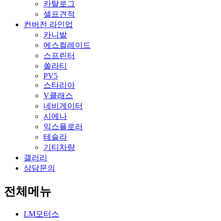
카탈로그
셀프견적
컨버전 라인업
카니발
에스컬레이드
스프린터
쏠라티
PV5
스타리아
V클래스
네비게이터
시에나
익스플로러
테슬라
기티차량
갤러리
상담문의
전체메뉴
LM모터스