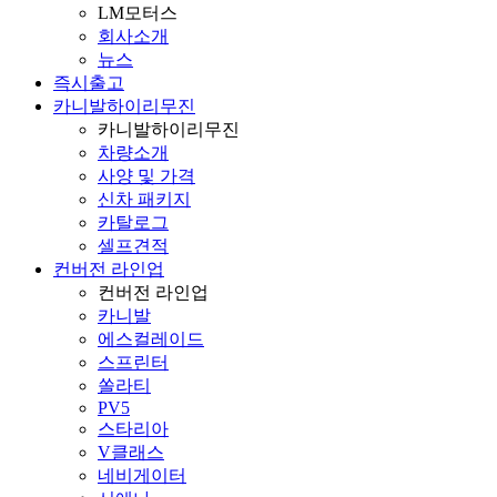
LM모터스
회사소개
뉴스
즉시출고
카니발하이리무진
카니발하이리무진
차량소개
사양 및 가격
신차 패키지
카탈로그
셀프견적
컨버전 라인업
컨버전 라인업
카니발
에스컬레이드
스프린터
쏠라티
PV5
스타리아
V클래스
네비게이터