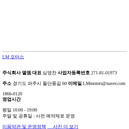
LM모터스의 컨버전 패키지는 고객의 차량을 한 단계 업그레이
드된 프리미엄 공간으로 탈바꿈시키는 맞춤형 서비스입니다.
차량의 내·외부를 라이프스타일에 맞게 재구성하여 편안함과
품격을 동시에 업그레이드 합니다.
LM 모터스
주식회사 엘엠
대표
심영찬
사업자등록번호
271-81-01973
주소
경기도 파주시 돌단풍길 60
이메일
LMmotors@naver.com
1866-0120
영업시간
평일 10:00 - 19:00
주말 및 공휴일 : 사전 예약제로 운영
이용약관 및 운영정책
사진 더 보기