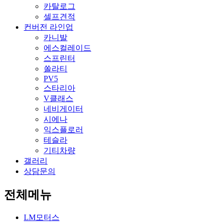
카탈로그
셀프견적
컨버전 라인업
카니발
에스컬레이드
스프린터
쏠라티
PV5
스타리아
V클래스
네비게이터
시에나
익스플로러
테슬라
기티차량
갤러리
상담문의
전체메뉴
LM모터스