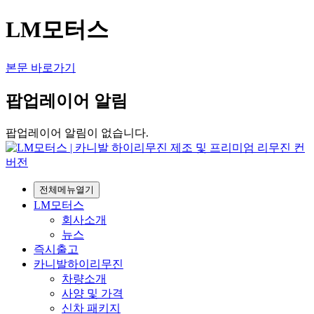
LM모터스
본문 바로가기
팝업레이어 알림
팝업레이어 알림이 없습니다.
전체메뉴열기
LM모터스
회사소개
뉴스
즉시출고
카니발하이리무진
차량소개
사양 및 가격
신차 패키지