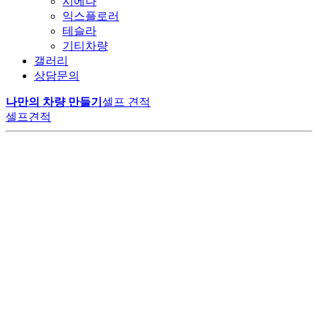
시에나
익스플로러
테슬라
기티차량
갤러리
상담문의
나만의 차량 만들기
셀프 견적
셀프견적
LM 카니발 하이리무진
LM모터스에서만 만날 수 있는
공간의 여유
변하지 않는 가치
VIP 의전의 품격
럭셔리 그 이상의 경험
특별한 카니발 하이리무진
더 알아보기
고객의 니즈에 맞춰 구성된 1:1 맞춤 시공으로
최고급 나파가죽의 깊은 광택과 부드러움으로
다양한 편의사항과 최상급 리클라이너 시트가
20년 이상 숙련된 기술자들의 손끝에서 완성된 고품질 리무진으로,
계약부터 출고까지 원스탑 프로세스로 진행됩니다.
오랜 시간이 지나도 새것 같은 편안함을 유지합니다.
비즈니스와 휴식, 모든 순간을 완벽하게 지원합니다.
고객 신뢰를 통한 높은 재구매율로 업계 리더로 자리 잡았습니다.