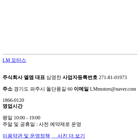
LM모터스의 컨버전 패키지는 고객의 차량을 한 단계 업그레이
드된 프리미엄 공간으로 탈바꿈시키는 맞춤형 서비스입니다.
차량의 내·외부를 라이프스타일에 맞게 재구성하여 편안함과
품격을 동시에 업그레이드 합니다.
LM 모터스
주식회사 엘엠
대표
심영찬
사업자등록번호
271-81-01973
주소
경기도 파주시 돌단풍길 60
이메일
LMmotors@naver.com
1866-0120
영업시간
평일 10:00 - 19:00
주말 및 공휴일 : 사전 예약제로 운영
이용약관 및 운영정책
사진 더 보기