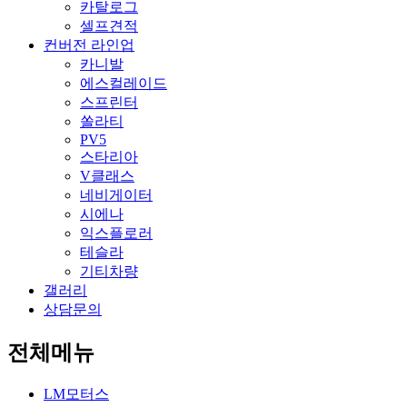
카탈로그
셀프견적
컨버전 라인업
카니발
에스컬레이드
스프린터
쏠라티
PV5
스타리아
V클래스
네비게이터
시에나
익스플로러
테슬라
기티차량
갤러리
상담문의
전체메뉴
LM모터스