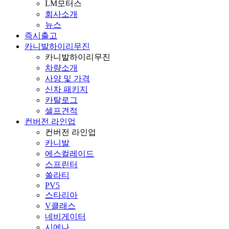
LM모터스
회사소개
뉴스
즉시출고
카니발하이리무진
카니발하이리무진
차량소개
사양 및 가격
신차 패키지
카탈로그
셀프견적
컨버전 라인업
컨버전 라인업
카니발
에스컬레이드
스프린터
쏠라티
PV5
스타리아
V클래스
네비게이터
시에나