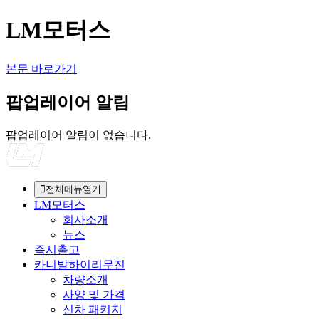
LM모터스
본문 바로가기
팝업레이어 알림
팝업레이어 알림이 없습니다.
전체메뉴열기
LM모터스
회사소개
뉴스
즉시출고
카니발하이리무진
차량소개
사양 및 가격
신차 패키지