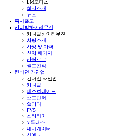
LM모터스
회사소개
뉴스
즉시출고
카니발하이리무진
카니발하이리무진
차량소개
사양 및 가격
신차 패키지
카탈로그
셀프견적
컨버전 라인업
컨버전 라인업
카니발
에스컬레이드
스프린터
쏠라티
PV5
스타리아
V클래스
네비게이터
시에나