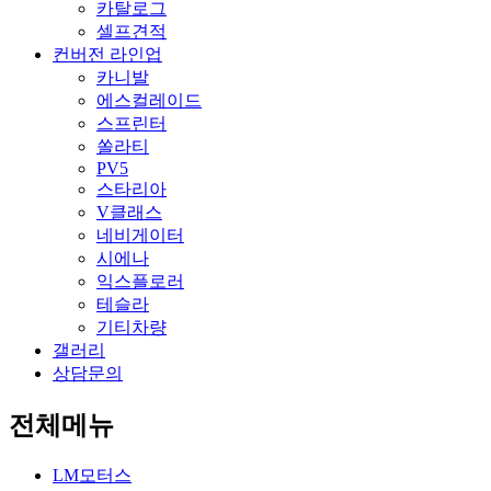
카탈로그
셀프견적
컨버전 라인업
카니발
에스컬레이드
스프린터
쏠라티
PV5
스타리아
V클래스
네비게이터
시에나
익스플로러
테슬라
기티차량
갤러리
상담문의
전체메뉴
LM모터스