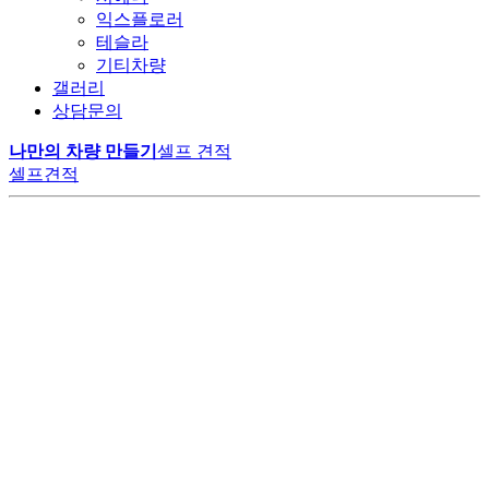
익스플로러
테슬라
기티차량
갤러리
상담문의
나만의 차량 만들기
셀프 견적
셀프견적
LM모터스에서만 만날 수 있는
공간의 여유
변하지 않는 가치
VIP 의전의 품격
특별한 카니발 하이리무진
고객의 니즈에 맞춰 구성된 1:1 맞춤 시공으로
최고급 나파가죽의 깊은 광택과 부드러움으로
다양한 편의사항과 최상급 리클라이너 시트가
20년 이상 숙련된 기술자들의 손끝에서 완성된 고품질 리무진으로,
계약부터 출고까지 원스탑 프로세스로 진행됩니다.
오랜 시간이 지나도 새것 같은 편안함을 유지합니다.
비즈니스와 휴식, 모든 순간을 완벽하게 지원합니다.
고객 신뢰를 통한 높은 재구매율로 업계 리더로 자리 잡았습니다.