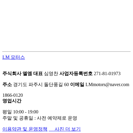
LM모터스의 컨버전 패키지는 고객의 차량을 한 단계 업그레이
드된 프리미엄 공간으로 탈바꿈시키는 맞춤형 서비스입니다.
차량의 내·외부를 라이프스타일에 맞게 재구성하여 편안함과
품격을 동시에 업그레이드 합니다.
LM 모터스
주식회사 엘엠
대표
심영찬
사업자등록번호
271-81-01973
주소
경기도 파주시 돌단풍길 60
이메일
LMmotors@naver.com
1866-0120
영업시간
평일 10:00 - 19:00
주말 및 공휴일 : 사전 예약제로 운영
이용약관 및 운영정책
사진 더 보기