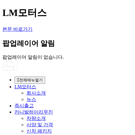
LM모터스
본문 바로가기
팝업레이어 알림
팝업레이어 알림이 없습니다.
전체메뉴열기
LM모터스
회사소개
뉴스
즉시출고
카니발하이리무진
차량소개
사양 및 가격
신차 패키지