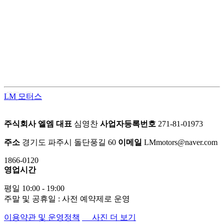
LM모터스의 컨버전 패키지는 고객의 차량을 한 단계 업그레이
드된 프리미엄 공간으로 탈바꿈시키는 맞춤형 서비스입니다.
차량의 내·외부를 라이프스타일에 맞게 재구성하여 편안함과
품격을 동시에 업그레이드 합니다.
LM 모터스
주식회사 엘엠
대표
심영찬
사업자등록번호
271-81-01973
주소
경기도 파주시 돌단풍길 60
이메일
LMmotors@naver.com
1866-0120
영업시간
평일 10:00 - 19:00
주말 및 공휴일 : 사전 예약제로 운영
이용약관 및 운영정책
사진 더 보기