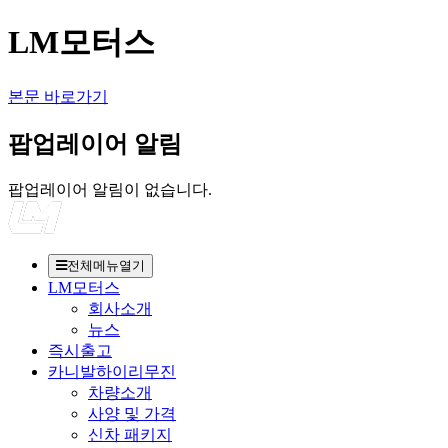
LM모터스
본문 바로가기
팝업레이어 알림
팝업레이어 알림이 없습니다.
전체메뉴열기
LM모터스
회사소개
뉴스
즉시출고
카니발하이리무진
차량소개
사양 및 가격
신차 패키지