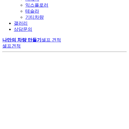
익스플로러
테슬라
기티차량
갤러리
상담문의
나만의 차량 만들기
셀프 견적
셀프견적
LM모터스에서만 만날 수 있는
공간의 여유
변하지 않는 가치
VIP 의전의 품격
특별한 카니발 하이리무진
고객의 니즈에 맞춰 구성된 1:1 맞춤 시공으로
최고급 나파가죽의 깊은 광택과 부드러움으로
다양한 편의사항과 최상급 리클라이너 시트가
20년 이상 숙련된 기술자들의 손끝에서 완성된 고품질 리무진으로,
계약부터 출고까지 원스탑 프로세스로 진행됩니다.
오랜 시간이 지나도 새것 같은 편안함을 유지합니다.
비즈니스와 휴식, 모든 순간을 완벽하게 지원합니다.
고객 신뢰를 통한 높은 재구매율로 업계 리더로 자리 잡았습니다.