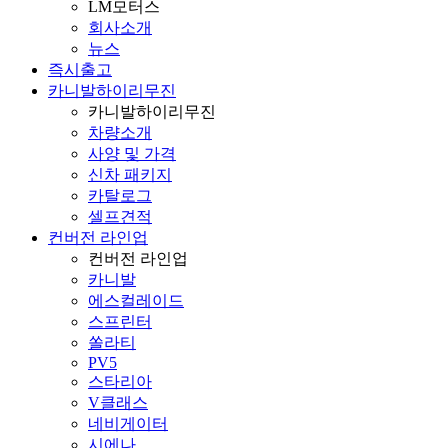
LM모터스
회사소개
뉴스
즉시출고
카니발하이리무진
카니발하이리무진
차량소개
사양 및 가격
신차 패키지
카탈로그
셀프견적
컨버전 라인업
컨버전 라인업
카니발
에스컬레이드
스프린터
쏠라티
PV5
스타리아
V클래스
네비게이터
시에나