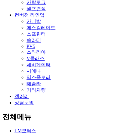
카탈로그
셀프견적
컨버전 라인업
카니발
에스컬레이드
스프린터
쏠라티
PV5
스타리아
V클래스
네비게이터
시에나
익스플로러
테슬라
기티차량
갤러리
상담문의
전체메뉴
LM모터스