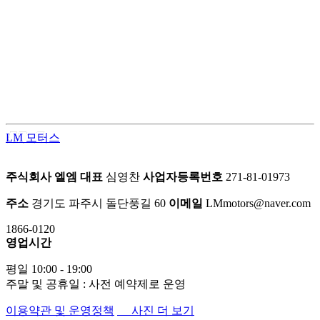
LM모터스의 컨버전 패키지는 고객의 차량을 한 단계 업그레이
드된 프리미엄 공간으로 탈바꿈시키는 맞춤형 서비스입니다.
차량의 내·외부를 라이프스타일에 맞게 재구성하여 편안함과
품격을 동시에 업그레이드 합니다.
LM 모터스
주식회사 엘엠
대표
심영찬
사업자등록번호
271-81-01973
주소
경기도 파주시 돌단풍길 60
이메일
LMmotors@naver.com
1866-0120
영업시간
평일 10:00 - 19:00
주말 및 공휴일 : 사전 예약제로 운영
이용약관 및 운영정책
사진 더 보기