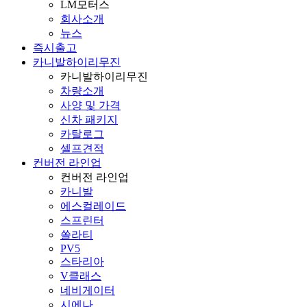
LM모터스
회사소개
뉴스
즉시출고
카니발하이리무진
카니발하이리무진
차량소개
사양 및 가격
신차 패키지
카탈로그
셀프견적
컨버전 라인업
컨버전 라인업
카니발
에스컬레이드
스프린터
쏠라티
PV5
스타리아
V클래스
네비게이터
시에나