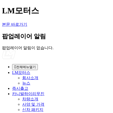
LM모터스
본문 바로가기
팝업레이어 알림
팝업레이어 알림이 없습니다.
전체메뉴열기
LM모터스
회사소개
뉴스
즉시출고
카니발하이리무진
차량소개
사양 및 가격
신차 패키지