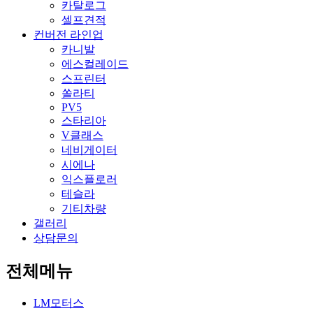
카탈로그
셀프견적
컨버전 라인업
카니발
에스컬레이드
스프린터
쏠라티
PV5
스타리아
V클래스
네비게이터
시에나
익스플로러
테슬라
기티차량
갤러리
상담문의
전체메뉴
LM모터스